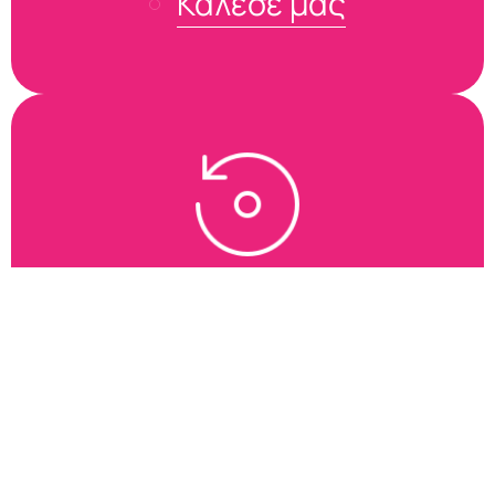
Κάλεσέ μας
Format / Επαναφορά
Κολλάει, σέρνεται, κάνει του κεφαλιού του; Το μαζεύουμε με
format ή επαναφορά.