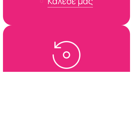
Κάλεσέ μας
Format / Επαναφορά
Κολλάει, σέρνεται, κάνει του κεφαλιού του; Το μαζεύουμε με
format ή επαναφορά.