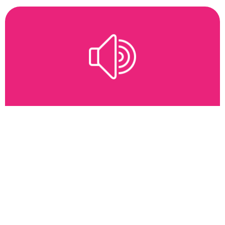
Ηχείο / Μικρόφωνο
Δεν σε ακούν ή δεν ακούς; Εμείς ακούμε – και το
φτιάχνουμε.
Κάλεσέ μας